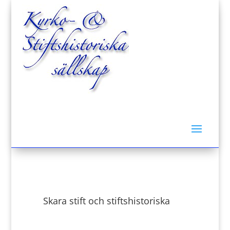
Om Kyrk- & Stiftshistoriska sällskap i Sverige
Skara stift och stiftshistoriska